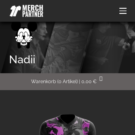
Nadii
Warenkorb
(
0
Artikel)
|
0,00
€