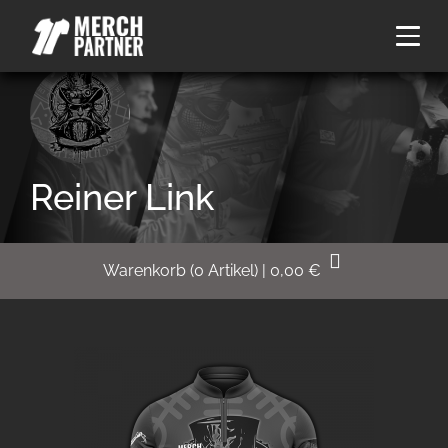
Reiner Link
Warenkorb
(
0
Artikel)
|
0,00
€