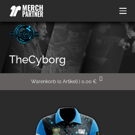
TheCyborg
Warenkorb
(
0
Artikel)
|
0,00
€