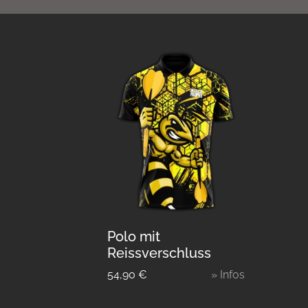
Polo mit
Reissverschluss
54,90
€
» Infos