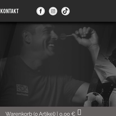
KONTAKT
Warenkorb
(
0
Artikel)
|
0,00
€