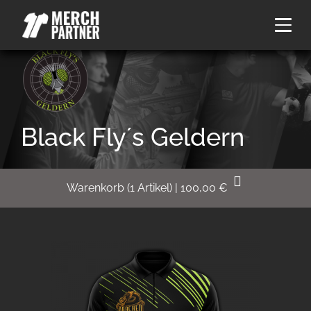
Black Fly´s Geldern
Warenkorb
(
1
Artikel)
|
100,00
€