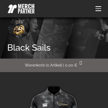
Black Sails
Warenkorb
(
0
Artikel)
|
0,00
€