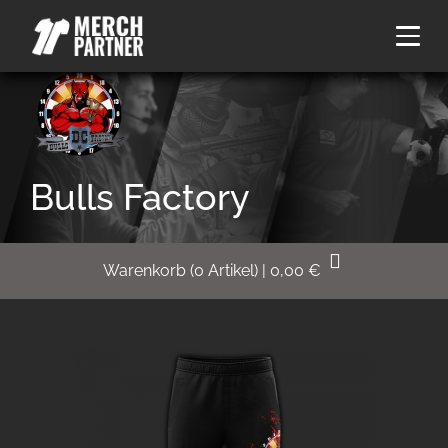
Bulls Factory
Warenkorb
(
0
Artikel)
|
0,00
€