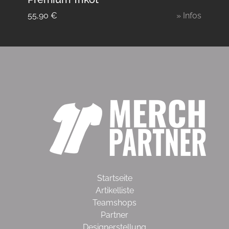
55,90
€
» Infos
Startseite
Artikelliste
Teamshops
Partner
Designerstellung