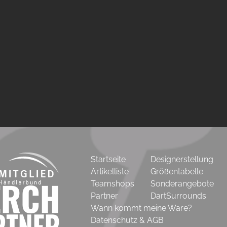
Startseite
Designerstellung
Artikelliste
Größentabelle
Teamshops
Sonderangebote
Partner
DartSurrounds
Wann kommt meine Ware?
Datenschutz & AGB