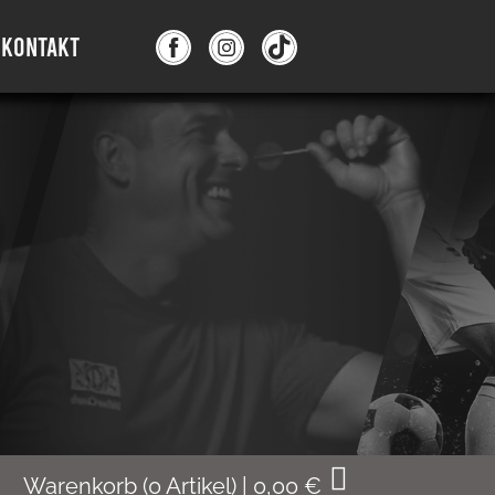
KONTAKT
Warenkorb
(
0
Artikel)
|
0,00
€