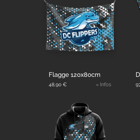
Flagge 120x80cm
D
48,90
€
» Infos
9