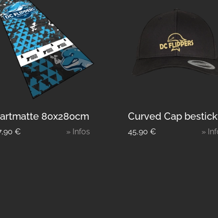
artmatte 80x280cm
Curved Cap bestick
7,90
€
» Infos
45,90
€
» In