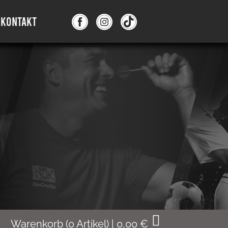
KONTAKT
Warenkorb
(
0
Artikel)
|
0,00
€