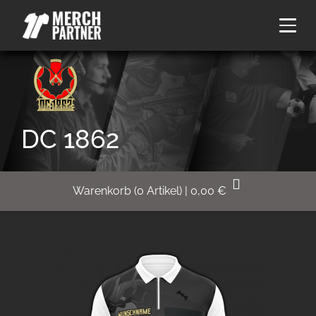
DC 1862
Warenkorb
(
0
Artikel)
|
0,00
€