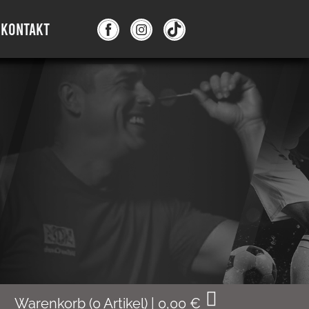
KONTAKT
Warenkorb
(
0
Artikel)
|
0,00
€