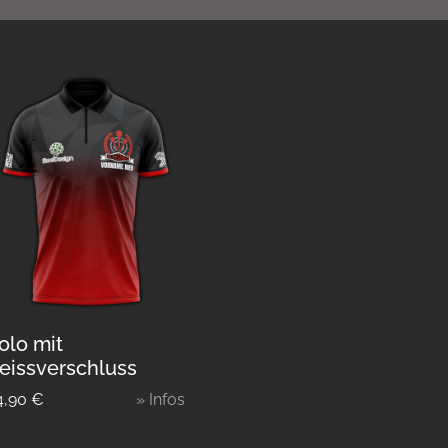
olo mit
eissverschluss
4,90
€
» Infos