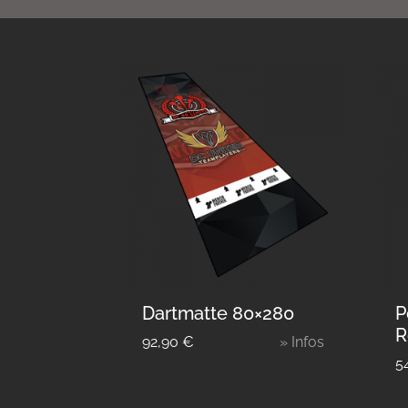
Dartmatte 80×280
P
R
92,90
€
» Infos
5