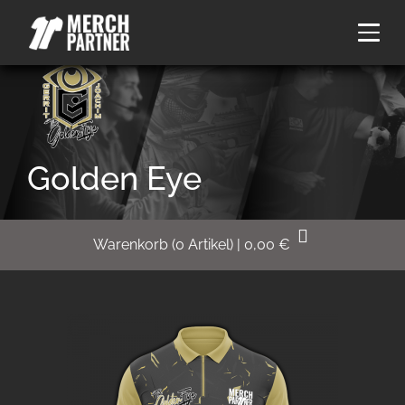
Golden Eye
Warenkorb
(
0
Artikel)
|
0,00
€