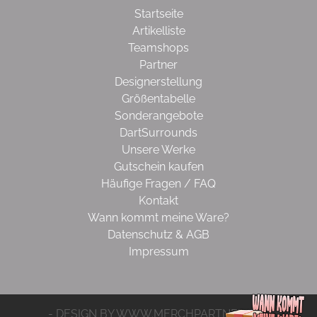
Startseite
Artikelliste
Teamshops
Partner
Designerstellung
Größentabelle
Sonderangebote
DartSurrounds
Unsere Werke
Gutschein kaufen
Häufige Fragen / FAQ
Kontakt
Wann kommt meine Ware?
Datenschutz & AGB
Impressum
- DESIGN BY WWW.MERCHPARTNER.DE -