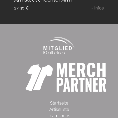
27,90
€
» Infos
Startseite
Artikelliste
Teamshops