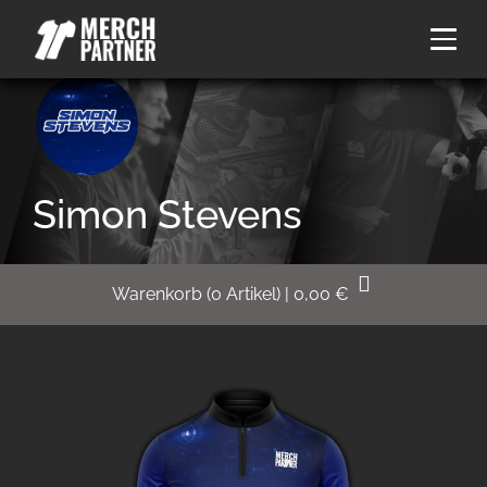
Simon Stevens
Warenkorb
(
0
Artikel)
|
0,00
€