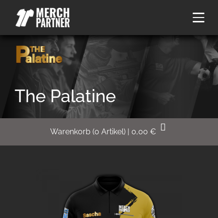
The Palatine
Warenkorb
(
0
Artikel)
|
0,00
€