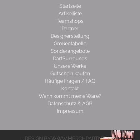
Startseite
Artikelliste
Teamshops
Partner
Designerstellung
Größentabelle
Sonderangebote
DartSurrounds
Unsere Werke
Gutschein kaufen
Häufige Fragen / FAQ
Kontakt
Wann kommt meine Ware?
Datenschutz & AGB
Impressum
- DESIGN BY WWW.MERCHPARTNER.DE -