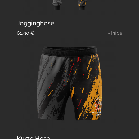
Jogginghose
61,90
€
» Infos
Kurze Hose