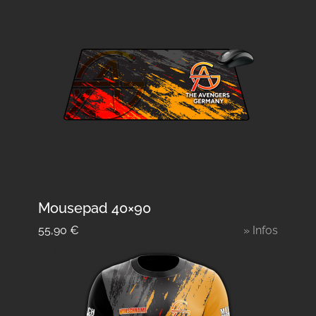
Mousepad 40×90
55,90
€
» Infos