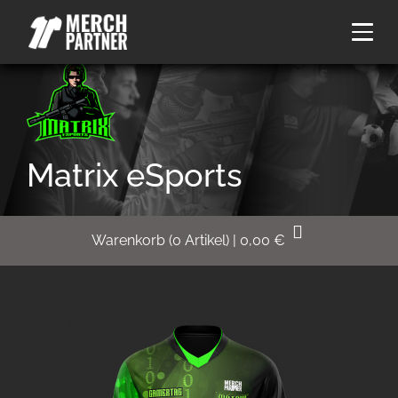
Matrix eSports
Warenkorb
(
0
Artikel)
|
0,00
€