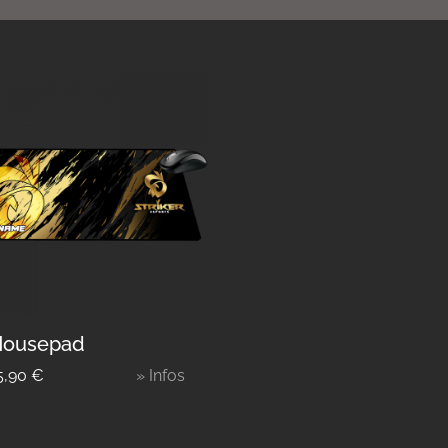
ousepad
5,90
€
» Infos