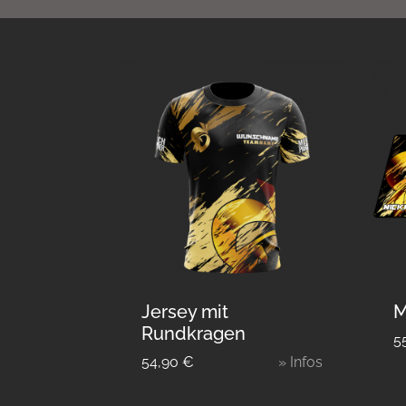
Jersey mit
M
Rundkragen
5
54,90
€
» Infos