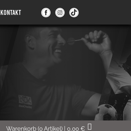
KONTAKT
Warenkorb
(
0
Artikel)
|
0,00
€