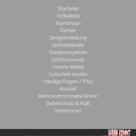
Startseite
Artikelliste
Teamshops
Partner
Designerstellung
Größentabelle
Sonderangebote
DartSurrounds
Unsere Werke
Gutschein kaufen
Häufige Fragen / FAQ
Kontakt
Wann kommt meine Ware?
Datenschutz & AGB
Impressum