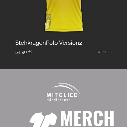
StehkragenPolo Version2
54,90
€
» Infos