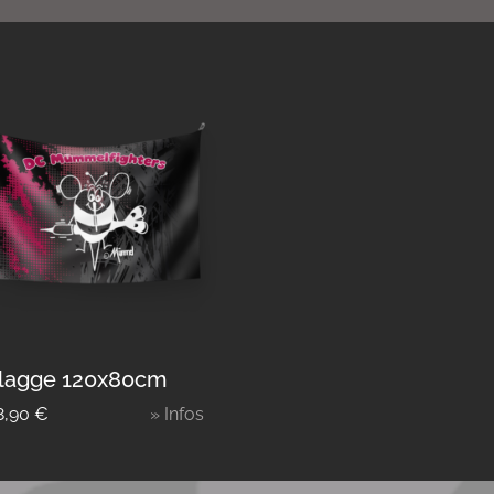
lagge 120x80cm
8,90
€
» Infos