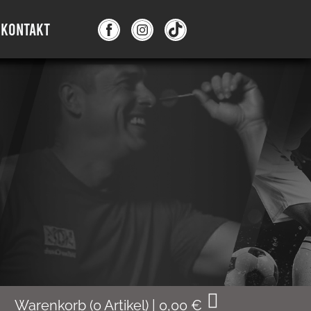
KONTAKT
Warenkorb
(
0
Artikel)
|
0,00
€