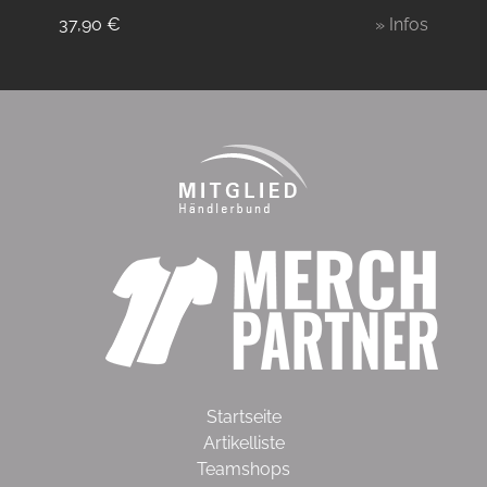
37,90
€
» Infos
Startseite
Artikelliste
Teamshops