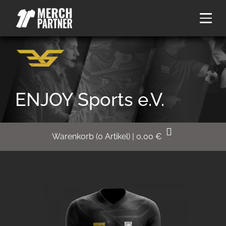
ENJOY Sports e.V.
Warenkorb
(
0
Artikel)
|
0,00
€