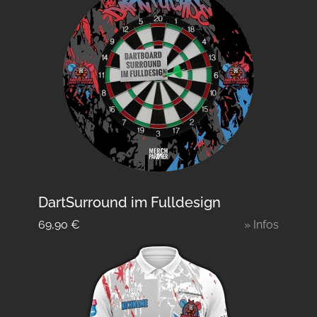
DartSurround im Fulldesign
69,90
€
» Infos