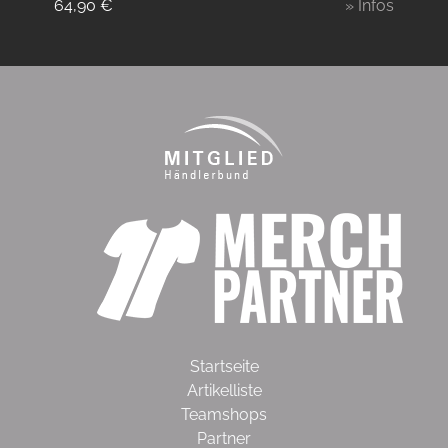
64,90
€
» Infos
Startseite
Artikelliste
Teamshops
Partner