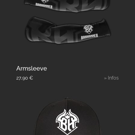
Armsleeve
27,90
€
» Infos