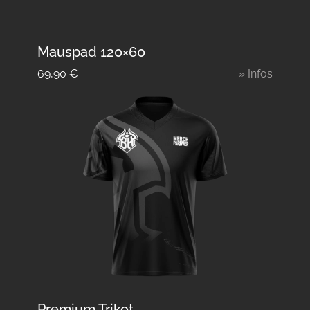
Mauspad 120×60
69,90
€
» Infos
Premium Trikot