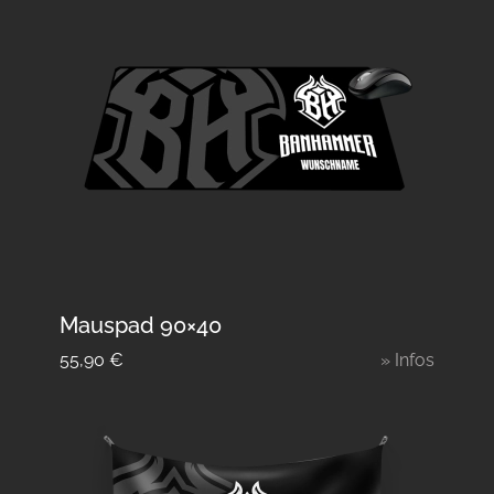
Mauspad 90×40
55,90
€
» Infos